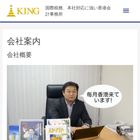
内
メ
国際税務、本社対応に強い香港会
容
計事務所
を
イ
ス
ン
キ
会社案内
ッ
メ
会社概要
プ
ニ
ュ
ー