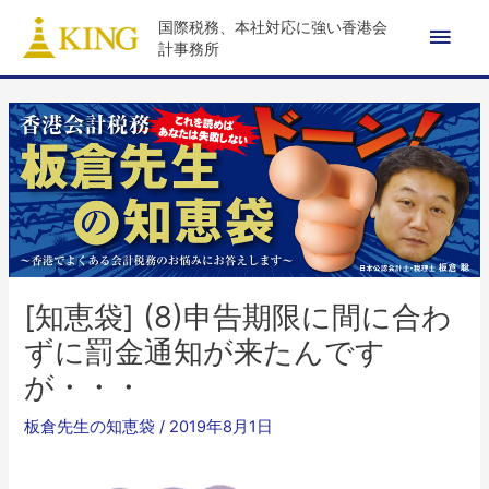
内
メ
国際税務、本社対応に強い香港会
容
計事務所
を
イ
ス
ン
キ
ッ
メ
プ
ニ
ュ
[知恵袋] (8)申告期限に間に合わ
ー
ずに罰金通知が来たんです
が・・・
板倉先生の知恵袋
/
2019年8月1日