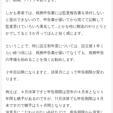
が、結構、バラツキあります。
しかも香港では、税務申告書には監査報告書を添付しない
と提出できないので、申告書が届いてから慌てて記帳して
監査受けていろいろ署名して…とかを特に郵送のやりとりと
かでしてると３か月ってほんと短く感じます。
ということで、特に設立初年度については、設立後１年く
らい経つ頃には、税務申告書が届いてなくても、税務申告
の準備を始めることを強くお勧めします。
２年目以降になりますと、決算月によって申告期限が変わ
ります。
例えば、４月決算ですと申告期限は翌年の４月末となり１
年間も猶予があるのですが、11月決算でも申告期限は４月
末ですので猶予は５ヶ月間となります。
決算月にこだわりがない会社などは、申告期限から逆算し